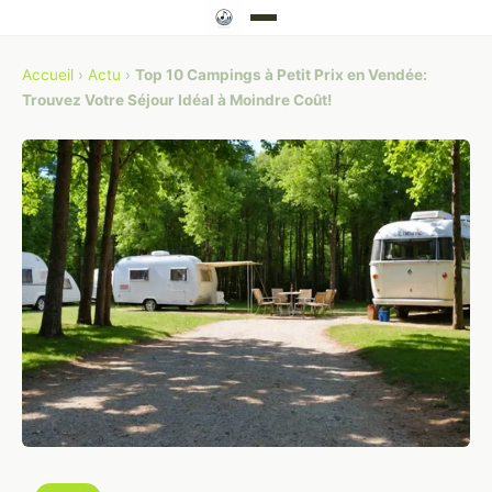
Accueil
›
Actu
›
Top 10 Campings à Petit Prix en Vendée:
Trouvez Votre Séjour Idéal à Moindre Coût!