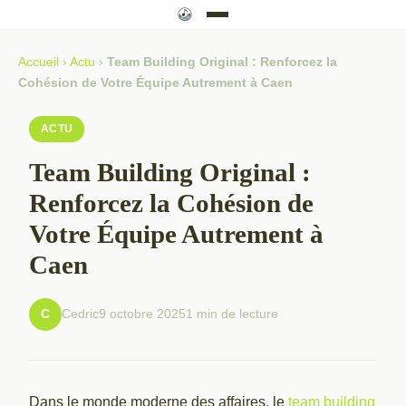
Accueil
›
Actu
›
Team Building Original : Renforcez la
Cohésion de Votre Équipe Autrement à Caen
ACTU
Team Building Original :
Renforcez la Cohésion de
Votre Équipe Autrement à
Caen
Cedric
9 octobre 2025
1 min de lecture
C
Dans le monde moderne des affaires, le
team building