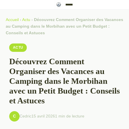
Accueil
›
Actu
›
Découvrez Comment Organiser des Vacances
au Camping dans le Morbihan avec un Petit Budget :
Conseils et Astuces
ACTU
Découvrez Comment
Organiser des Vacances au
Camping dans le Morbihan
avec un Petit Budget : Conseils
et Astuces
Cedric
15 avril 2026
1 min de lecture
C